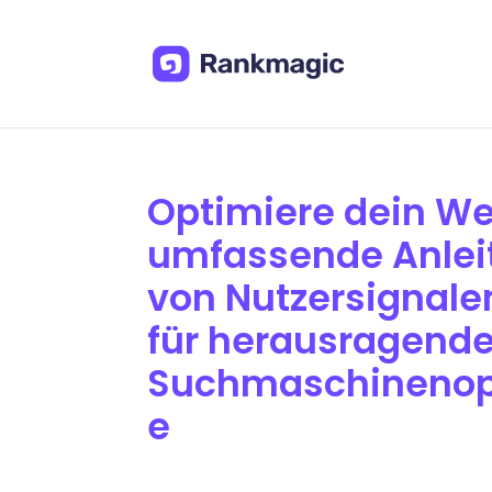
Optimiere dein We
umfassende Anlei
von Nutzersignale
für herausragend
Suchmaschinenop
e