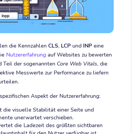
elen die Kennzahlen
CLS
,
LCP
und
INP
eine
die
Nutzererfahrung
auf Websites zu bewerten
nd Teil der sogenannten
Core Web Vitals
, die
ektive Messwerte zur Performance zu liefern
rteilen.
 spezifischen Aspekt der Nutzererfahrung:
 die visuelle Stabilität einer Seite und
emente unerwartet verschieben.
rtet die Ladezeit des größten sichtbaren
Hauptinhalt für den Nutzer verfügbar ist.