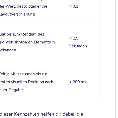
der Wert, desto stärker die
< 0,1
Layoutverschiebung
Zeit bis zum Rendern des
< 2,5
größten sichtbaren Elements in
Sekunden
Sekunden
eit in Millisekunden bis zur
ersten visuellen Reaktion nach
< 200 ms
einer Eingabe
ieser Kennzahlen helfen dir dabei, die