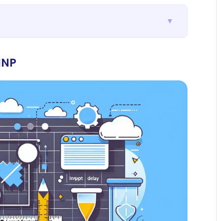
▼
INP