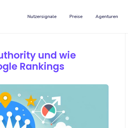
Nutzersignale
Preise
Agenturen
uthority und wie
ogle Rankings