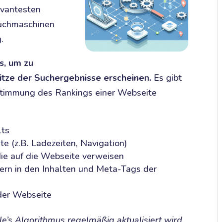
evantesten
 Suchmaschinen
.
s, um zu
itze der Suchergebnisse erscheinen.
Es gibt
estimmung des Rankings einer Webseite
lts
e (z.B. Ladezeiten, Navigation)
die auf die Webseite verweisen
rn in den Inhalten und Meta-Tags der
 der Webseite
le’s Algorithmus regelmäßig aktualisiert wird,